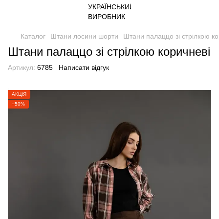
Каталог
Штани лосини шорти
Штани палаццо зі стрілкою ко
Штани палаццо зі стрілкою коричневі
Артикул:
6785
Написати відгук
АКЦІЯ
−50%