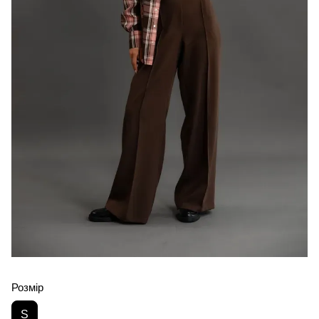
Розмір
S