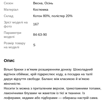
Сезон
Весна, Осінь
Матеріал
Костюмка
Склад
Котон 80%, полістер 20%
Зріст моделі на
167
фото
Параметри
84-63-90
моделі
Розмір товару
S
на моделі
Опис
Вільні брюки з м’яким розширенням донизу. Шоколадний
відтінок обіймає, крій підкреслює ходу, а посадка на талії
дарує відчуття свободи. Баланс між класикою й м’якою
жіночністю.
Носити їх можна з приталеним верхом, трикотажними топами,
лаконічними блузами чи жакетом із тієї ж тканини. Із
лоферами, кедами або підборами — обираєш настрій сама.