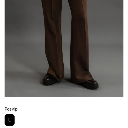
Розмір
L