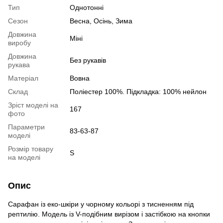
Тип
Однотонні
Сезон
Весна, Осінь, Зима
Довжина
Міні
виробу
Довжина
Без рукавів
рукава
Матеріал
Вовна
Склад
Поліестер 100%. Підкладка: 100% нейлон
Зріст моделі на
167
фото
Параметри
83-63-87
моделі
Розмір товару
S
на моделі
Опис
Сарафан із еко-шкіри у чорному кольорі з тисненням під
рептилію. Модель із V-подібним вирізом і застібкою на кнопки