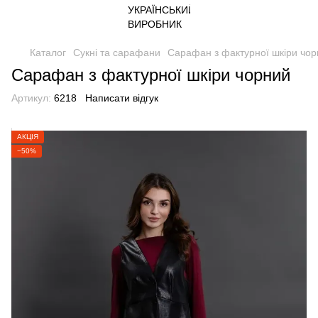
Каталог
Сукні та сарафани
Сарафан з фактурної шкіри чо
Сарафан з фактурної шкіри чорний
Артикул:
6218
Написати відгук
АКЦІЯ
−50%