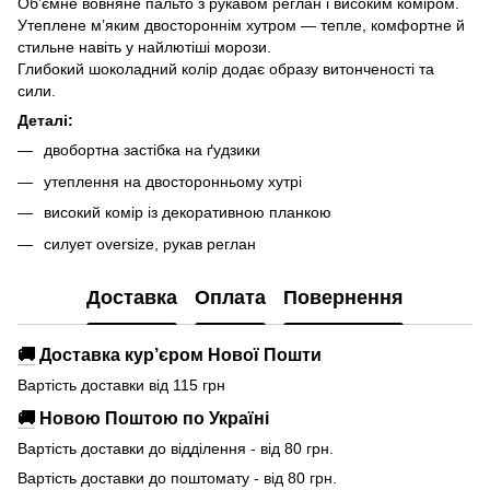
Об’ємне вовняне пальто з рукавом реглан і високим коміром.
Утеплене м’яким двостороннім хутром — тепле, комфортне й
стильне навіть у найлютіші морози.
Глибокий шоколадний колір додає образу витонченості та
сили.
Деталі:
двобортна застібка на ґудзики
утеплення на двосторонньому хутрі
високий комір із декоративною планкою
силует oversize, рукав реглан
Доставка
Оплата
Повернення
🚚
Доставка кур’єром Нової Пошти
Вартість доставки від 115 грн
🚚
Новою Поштою по Україні
Вартість доставки до відділення - від 80 грн.
Вартість доставки до поштомату - від 80 грн.