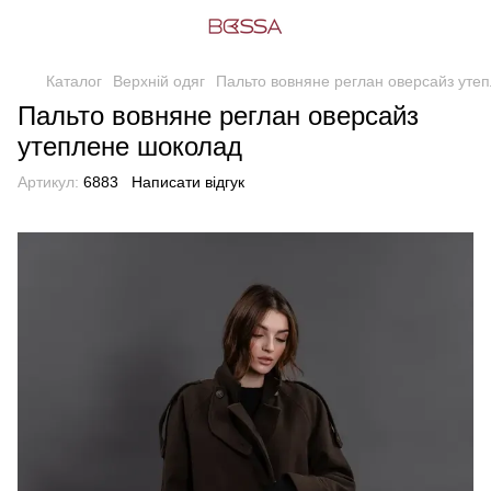
Каталог
Верхній одяг
Пальто вовняне реглан оверсайз уте
Пальто вовняне реглан оверсайз
утеплене шоколад
Артикул:
6883
Написати відгук