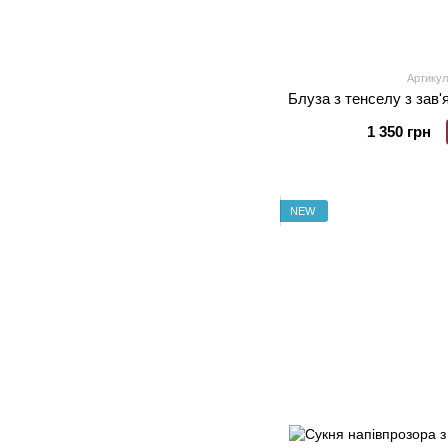
Артикул
Блуза з тенселу з зав
1 350 грн
NEW