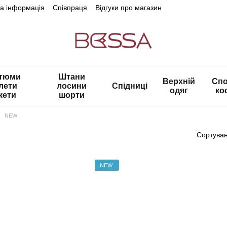
на інформація
Співпраця
Відгуки про магазин
тюми
Штани
Верхній
Спо
лети
лосини
Спідниці
одяг
ко
кети
шорти
NEW
Сортуван
NEW