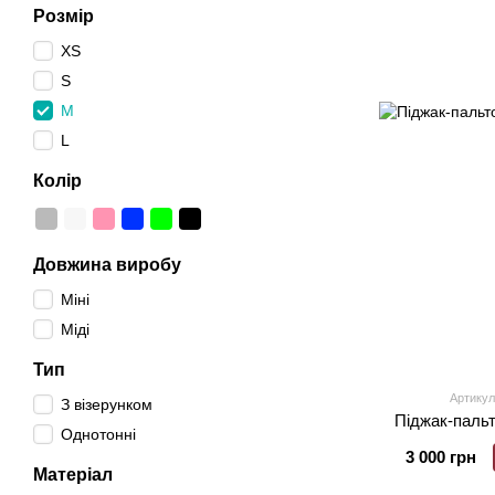
Розмір
XS
S
M
L
Колір
Довжина виробу
Міні
Міді
Тип
Артикул
З візерунком
Піджак-паль
Однотонні
3 000 грн
Матеріал