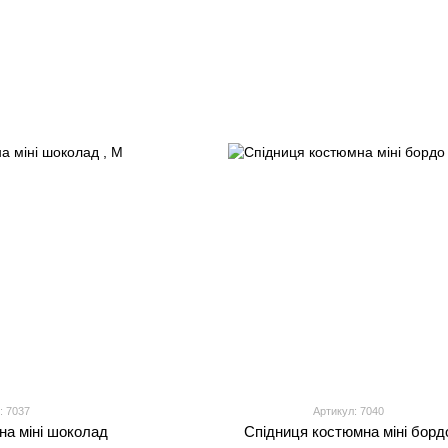
: 7037
Артикул: 7040
на міні шоколад
Спідниця костюмна міні борд