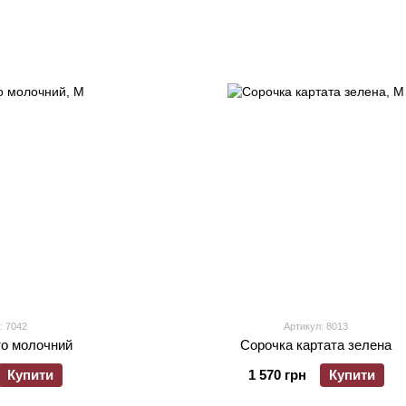
: 7042
Артикул: 8013
то молочний
Сорочка картата зелена
Купити
1 570 грн
Купити