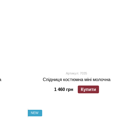
Артикул: 7035
а
Спідниця костюмна міні молочна
1 460 грн
Купити
NEW