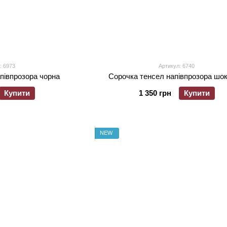
: 6973
Артикул: 6740
півпрозора чорна
Сорочка тенсел напівпрозора шо
Купити
1 350 грн
Купити
NEW