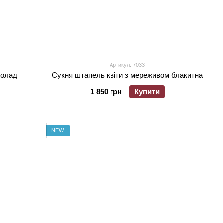
Артикул: 7033
колад
Сукня штапель квіти з мереживом блакитна
1 850 грн
Купити
NEW