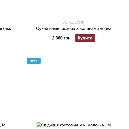
Артикул: 7045
иї беж
Сукня напівпрозора з воланами чорна
2 360 грн
Купити
NEW