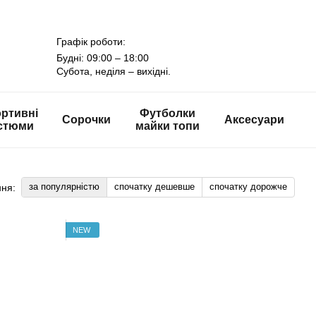
Графік роботи:
Будні: 09:00 – 18:00
Субота, неділя – вихідні.
ртивні
Футболки
Сорочки
Аксесуари
стюми
майки топи
за популярністю
спочатку дешевше
спочатку дорожче
ня:
NEW