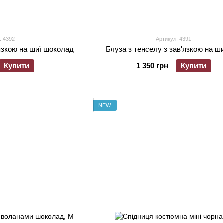
: 4392
Артикул: 4391
'язкою на шиї шоколад
Блуза з тенселу з зав'язкою на ш
Купити
1 350 грн
Купити
NEW