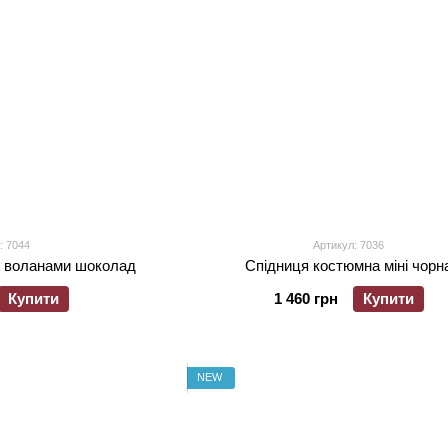
: 7044
Артикул: 7036
з воланами шоколад
Спідниця костюмна міні чорн
Купити
1 460 грн
Купити
NEW