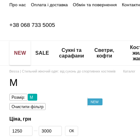
Про нас
Оплата і доставка
Обмін та повернення
Контакт
Перейти до основного контенту
+38 068 733 5005
Кос
Сукні та
Светри,
NEW
SALE
жи
сарафани
кофти
жа
Bessa | Стильний жіночий одяг: від суконь до спортивних костюмів
Каталог
M
Розмір:
M
NEW
Очистити фільтр
Ціна, грн
Від Ціна, грн
До Ціна, грн
ОК