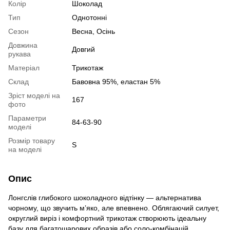
Колір
Шоколад
Тип
Однотонні
Сезон
Весна, Осінь
Довжина
Довгий
рукава
Матеріал
Трикотаж
Склад
Бавовна 95%, еластан 5%
Зріст моделі на
167
фото
Параметри
84-63-90
моделі
Розмір товару
S
на моделі
Опис
Лонгслів глибокого шоколадного відтінку — альтернатива
чорному, що звучить м’яко, але впевнено. Облягаючий силует,
округлий виріз і комфортний трикотаж створюють ідеальну
базу для багатошарових образів або соло-комбінацій.