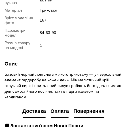
Довгий
рукава
Матеріал
Трикотаж
Зріст моделі на
167
фото
Параметри
84-63-90
моделі
Розмір товару
S
на моделі
Опис
Базовий чорний лонгслів з м’якого трикотажу — універсальний
елемент гардеробу на кожен день. Мінімалістичний крій,
округлий виріз і приталений силует роблять його ідеальним як
для самостійного носіння, так і в парі з жакетом чи
кардиганом.
Доставка
Оплата
Повернення
🚚
Доставка кур’єром Нової Пошти