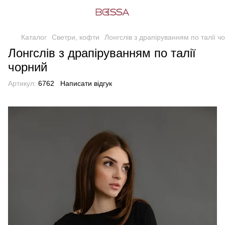
Каталог
Светри, кофти
Лонгслів з драпіруванням по талії ч
Лонгслів з драпіруванням по талії
чорний
Артикул:
6762
Написати відгук