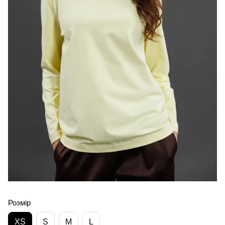
Розмір
XS
S
M
L