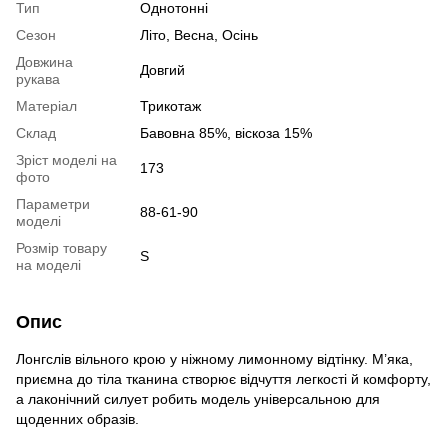
Тип
Однотонні
Сезон
Літо, Весна, Осінь
Довжина
Довгий
рукава
Матеріал
Трикотаж
Склад
Бавовна 85%, віскоза 15%
Зріст моделі на
173
фото
Параметри
88-61-90
моделі
Розмір товару
S
на моделі
Опис
Лонгслів вільного крою у ніжному лимонному відтінку. М’яка,
приємна до тіла тканина створює відчуття легкості й комфорту,
а лаконічний силует робить модель універсальною для
щоденних образів.