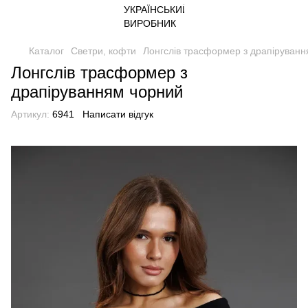
Каталог
Светри, кофти
Лонгслів трасформер з драпіруван
Лонгслів трасформер з
драпіруванням чорний
Артикул:
6941
Написати відгук