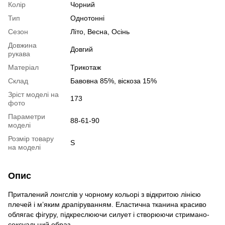
Колір
Чорний
Тип
Однотонні
Сезон
Літо, Весна, Осінь
Довжина
Довгий
рукава
Матеріал
Трикотаж
Склад
Бавовна 85%, віскоза 15%
Зріст моделі на
173
фото
Параметри
88-61-90
моделі
Розмір товару
S
на моделі
Опис
Приталений лонгслів у чорному кольорі з відкритою лінією
плечей і м’яким драпіруванням. Еластична тканина красиво
облягає фігуру, підкреслюючи силует і створюючи стримано-
сексуальний образ.