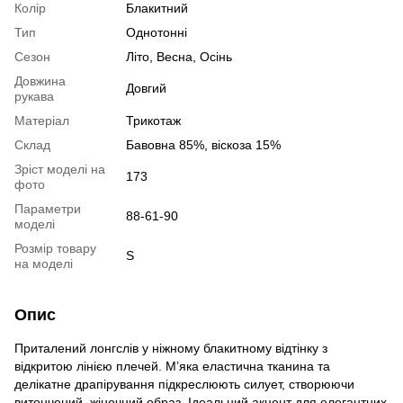
Колір
Блакитний
Тип
Однотонні
Сезон
Літо, Весна, Осінь
Довжина
Довгий
рукава
Матеріал
Трикотаж
Склад
Бавовна 85%, віскоза 15%
Зріст моделі на
173
фото
Параметри
88-61-90
моделі
Розмір товару
S
на моделі
Опис
Приталений лонгслів у ніжному блакитному відтінку з
відкритою лінією плечей. М’яка еластична тканина та
делікатне драпірування підкреслюють силует, створюючи
витончений, жіночний образ. Ідеальний акцент для елегантних