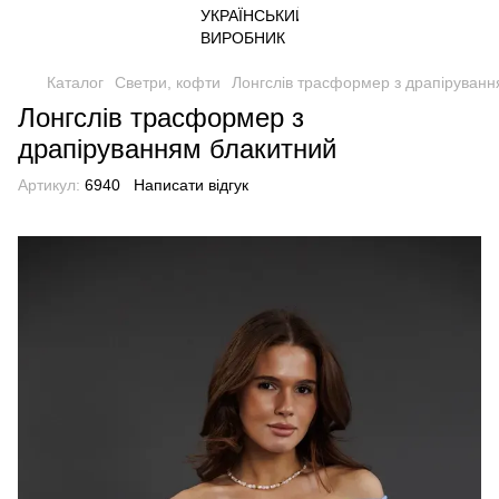
Каталог
Светри, кофти
Лонгслів трасформер з драпіруванн
Лонгслів трасформер з
драпіруванням блакитний
Артикул:
6940
Написати відгук