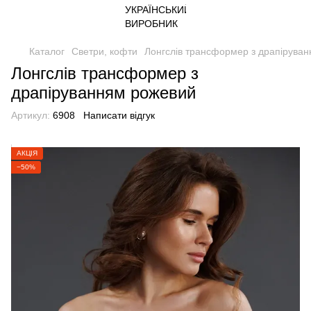
Каталог
Светри, кофти
Лонгслів трансформер з драпірува
Лонгслів трансформер з
драпіруванням рожевий
Артикул:
6908
Написати відгук
АКЦІЯ
−50%