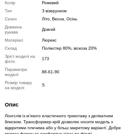
Колір
Рожевий
Тип
З візерунком
Сезон
Літо, Весна, Осінь
Довжина
Довгий
рукава
Матеріал
Люрекс
Склад
Поліестер 80%, віскоза 20%
Зріст моделі на
173
фото
Параметри
88-61-90
моделі
Розмір товару
S
на моделі
Опис
Лонгслів із м’якого еластичного трикотажу з делікатним
блиском. Трансформер-крій дозволяє носити модель з
відкритими плечима або у більш закритому варіанті. Добре
тримає форму та комфортно сідає по фігурі.