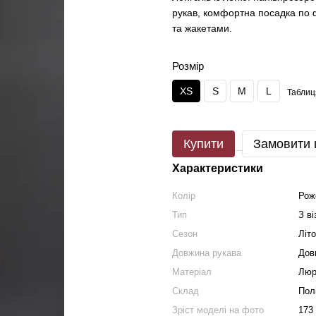
рукав, комфортна посадка по 
та жакетами.
Розмір
XS
S
M
L
Таблиц
Купити
Замовити
Характеристики
Колір
Рож
Тип
З в
Сезон
Літо
Довжина рукава
Дов
Матеріал
Люр
Склад
Пол
Зріст моделі на фото
173