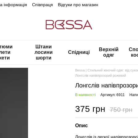
на інформація
Співпраця
Відгуки про магазин
тюми
Штани
Верхній
Спо
лети
лосини
Спідниці
одяг
ко
кети
шорти
Bessa | Стильний жіночий одяг: від сук
Лонгслів напівпрозорий рожевий
Лонгслів напівпрозор
В наявності
Артикул: 6911
Напи
375 грн
750 грн
Опис
Лонгслів із легкої напівпрозор