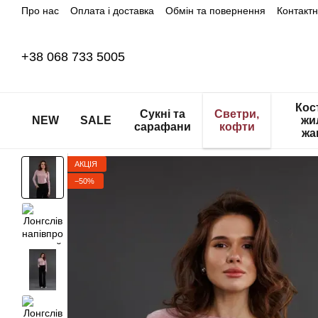
Про нас
Оплата і доставка
Обмін та повернення
Контакт
Перейти до основного контенту
+38 068 733 5005
Кос
Сукні та
Светри,
NEW
SALE
жи
сарафани
кофти
жа
АКЦІЯ
−50%