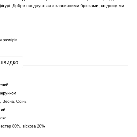
фігурі. Добре поєднується з класичними брюками, спідницями
я розмірів
 швидко
евий
ізерунком
, Весна, Осінь
гий
екс
іестер 80%, віскоза 20%