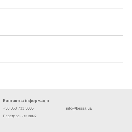
Контактна інформація
+38 068 733 5005
info@bessa.ua
Передзвонити вам?