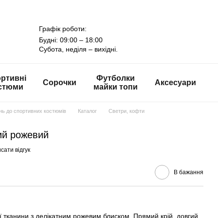
Графік роботи:
Будні: 09:00 – 18:00
Субота, неділя – вихідні.
ртивні
Футболки
Сорочки
Аксесуари
стюми
майки топи
онь до спортивних костюмів
Каталог
Светри, кофти
ий рожевий
сати відгук
В бажання
ої тканини з делікатним рожевим блиском. Прямий крій, довгий