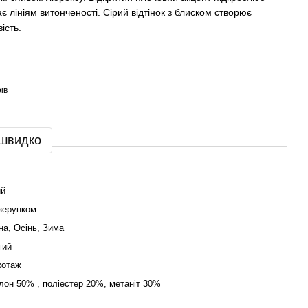
ає лініям витонченості. Сірий відтінок з блиском створює
ість.
ів
 швидко
ий
ізерунком
на, Осінь, Зима
гий
котаж
лон 50% , поліестер 20%, метаніт 30%