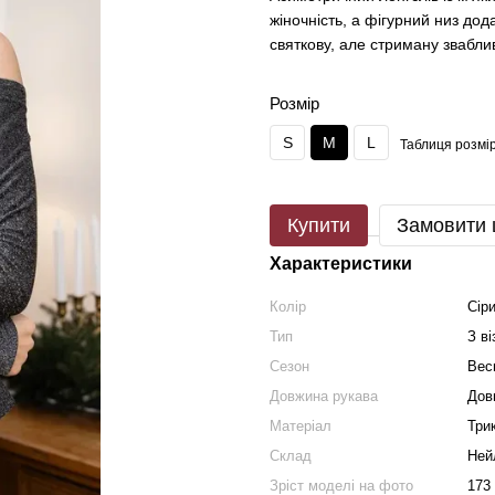
жіночність, а фігурний низ дод
святкову, але стриману зваблив
Розмір
S
M
L
Таблиця розмір
Купити
Замовити
Характеристики
Колір
Сір
Тип
З в
Сезон
Вес
Довжина рукава
Дов
Матеріал
Три
Склад
Ней
Зріст моделі на фото
173