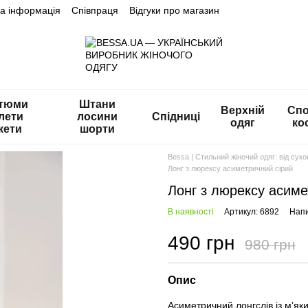
на інформація
Співпраця
Відгуки про магазин
тюми
Штани
Верхній
Спо
лети
лосини
Спідниці
одяг
ко
кети
шорти
Bessa | Стильний жіночий одяг: від сук
Лонг з люрексу асиметричний сірий
Лонг з люрексу асиме
В наявності
Артикул: 6892
Напи
490 грн
980 грн
Опис
Асиметричний лонгслів із м’як