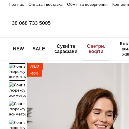
Про нас
Оплата і доставка
Обмін та повернення
Контакт
Перейти до основного контенту
+38 068 733 5005
Кос
Сукні та
Светри,
NEW
SALE
жи
сарафани
кофти
жа
АКЦІЯ
−50%