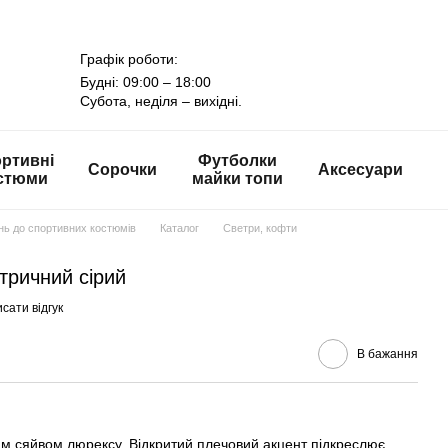
Графік роботи:
Будні: 09:00 – 18:00
Субота, неділя – вихідні.
ртивні
Футболки
Сорочки
Аксесуари
стюми
майки топи
онь до спортивних костюмів
Каталог
Светри, кофти
тричний сірий
сати відгук
В бажання
им сяйвом люрексу. Відкритий плечовий акцент підкреслює