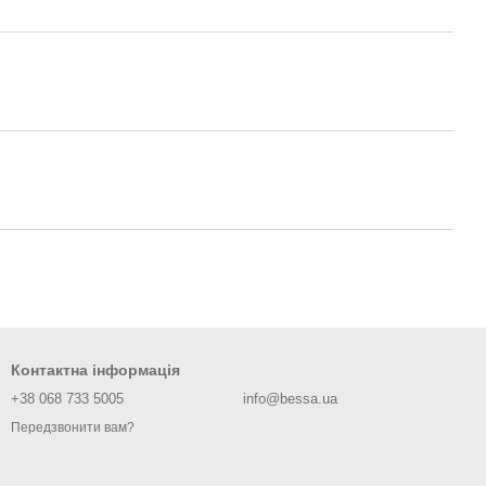
Контактна інформація
+38 068 733 5005
info@bessa.ua
Передзвонити вам?