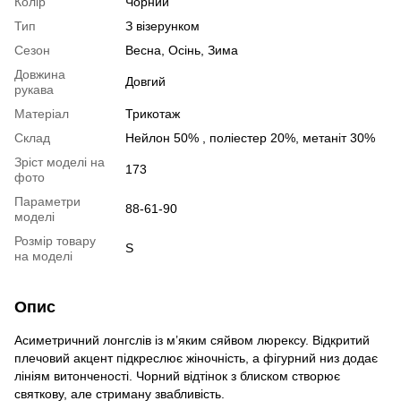
Колір
Чорний
Тип
З візерунком
Сезон
Весна, Осінь, Зима
Довжина
Довгий
рукава
Матеріал
Трикотаж
Склад
Нейлон 50% , поліестер 20%, метаніт 30%
Зріст моделі на
173
фото
Параметри
88-61-90
моделі
Розмір товару
S
на моделі
Опис
Асиметричний лонгслів із м’яким сяйвом люрексу. Відкритий
плечовий акцент підкреслює жіночність, а фігурний низ додає
лініям витонченості. Чорний відтінок з блиском створює
святкову, але стриману звабливість.