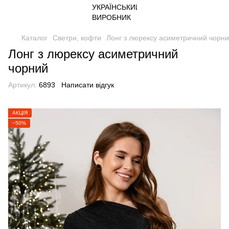
Каталог
Светри, кофти
Лонг з люрексу асиметричний чорн
Лонг з люрексу асиметричний
чорний
Артикул:
6893
Написати відгук
АКЦІЯ
−50%