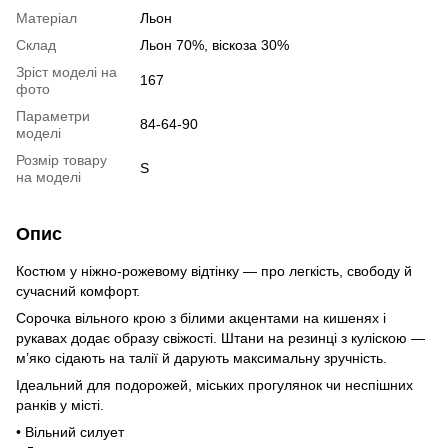
Матеріал
Льон
Склад
Льон 70%, віскоза 30%
Зріст моделі на
167
фото
Параметри
84-64-90
моделі
Розмір товару
S
на моделі
Опис
Костюм у ніжно-рожевому відтінку — про легкість, свободу й
сучасний комфорт.
Сорочка вільного крою з білими акцентами на кишенях і
рукавах додає образу свіжості. Штани на резинці з куліскою —
м’яко сідають на талії й дарують максимальну зручність.
Ідеальний для подорожей, міських прогулянок чи неспішних
ранків у місті.
• Вільний силует