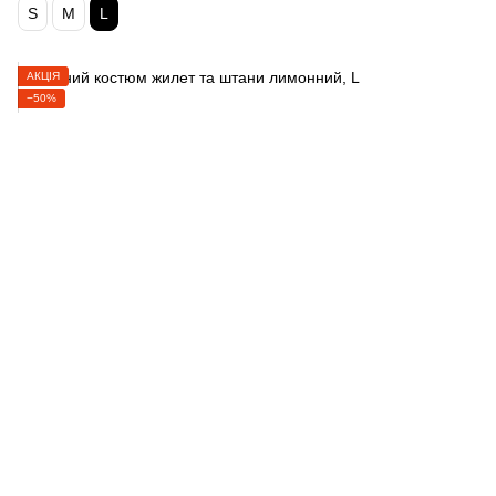
S
M
L
АКЦІЯ
−50%