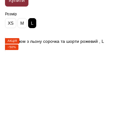
Купити
Розмір
XS
M
L
АКЦІЯ
−50%