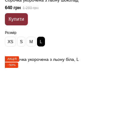
Сорочка укорочена з льону шоколад
640 грн
1 280 грн
Купити
Розмір
XS
S
M
L
АКЦІЯ
−50%