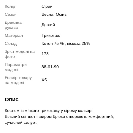
Колір
Сірий
Сезон
Весна, Осінь
Довжина
Довгий
рукава
Матеріал
Трикотаж
Склад
Котон 75 % , віскоза 25%
Зріст моделі на
173
фото
Параметри
88-61-90
моделі
Розмір товару
XS
на моделі
Опис
Костюм із м’якого трикотажу у сірому кольорі.
Вільний світшот і широкі брюки створюють комфортний,
сучасний силует.