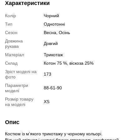
Характеристики
Колір
Чорний
Тип
Однотонні
Сезон
Весна, Осінь
Довжина
Довгий
рукава
Матеріал
Трикотаж
Склад
Котон 75 %, віскоза 25%
Зріст моделі на
173
фото
Параметри
88-61-90
моделі
Розмір товару
XS
на моделі
Опис
Костюм із м’якого трикотажу у чорному кольорі.
Вільний світшот і широкі брюки створюють комфортний,