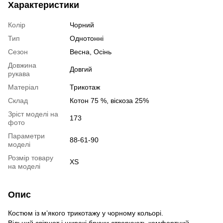
Характеристики
Колір
Чорний
Тип
Однотонні
Сезон
Весна, Осінь
Довжина
Довгий
рукава
Матеріал
Трикотаж
Склад
Котон 75 %, віскоза 25%
Зріст моделі на
173
фото
Параметри
88-61-90
моделі
Розмір товару
XS
на моделі
Опис
Костюм із м’якого трикотажу у чорному кольорі.
Вільний світшот і широкі брюки створюють комфортний,