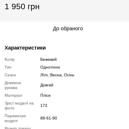
1 950 грн
До обраного
Характеристики
Колір
Бежевий
Тип
Однотонні
Сезон
Літо, Весна, Осінь
Довжина
Довгий
рукава
Матеріал
Плісе
Зріст моделі на
173
фото
Параметри
88-61-90
моделі
Розмір товару