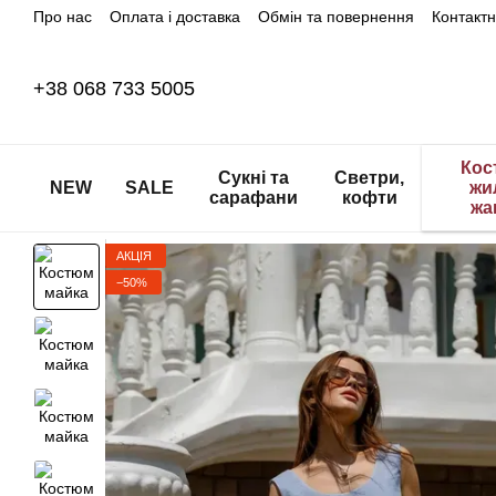
Про нас
Оплата і доставка
Обмін та повернення
Контакт
Перейти до основного контенту
+38 068 733 5005
Кос
Сукні та
Светри,
NEW
SALE
жи
сарафани
кофти
жа
АКЦІЯ
−50%