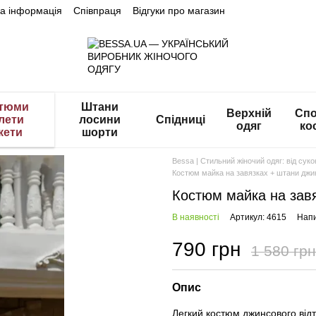
на інформація
Співпраця
Відгуки про магазин
тюми
Штани
Верхній
Спо
лети
лосини
Спідниці
одяг
ко
кети
шорти
Bessa | Стильний жіночий одяг: від сук
Костюм майка на завязках + штани джи
Костюм майка на зав
В наявності
Артикул: 4615
Напи
790 грн
1 580 грн
Опис
Легкий костюм джинсового відті