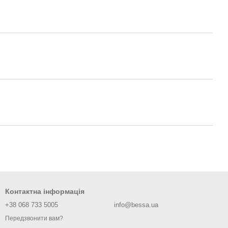
Контактна інформація
+38 068 733 5005
info@bessa.ua
Передзвонити вам?