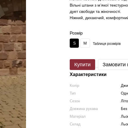
Вільні штани з м’якої текстурн
дует свободи та жіночності.
Ніжний, дихаючий, комфортний
Розмір
S
M
Таблиця розмірів
Купити
Замовити
Характеристики
Колір
Джи
Тип
Одн
Сезон
Літо
Довжина рукава
Без
Матеріал
Льо
Склад
Льо