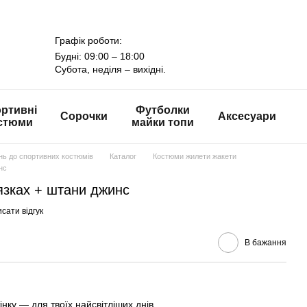
Графік роботи:
Будні: 09:00 – 18:00
Субота, неділя – вихідні.
ртивні
Футболки
Сорочки
Аксесуари
стюми
майки топи
онь до спортивних костюмів
Каталог
Костюми жилети жакети
нс
язках + штани джинс
сати відгук
В бажання
нку — для твоїх найсвітліших днів.