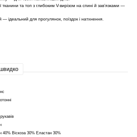
ої тканини та топ з глибоким V-вирізом на спині й зав’язками —
 — ідеальний для прогулянок, поїздок і натхнення.
 швидко
нс
отонні
 рукавів
н
н 40% Віскоза 30% Еластан 30%