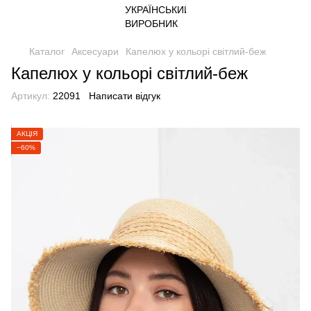
Каталог
Аксесуари
Капелюх у кольорі світлий-беж
Капелюх у кольорі світлий-беж
Артикул:
22091
Написати відгук
АКЦІЯ
−60%