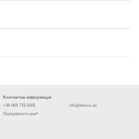
Контактна інформація
+38 068 733 5005
info@bessa.ua
Передзвонити вам?