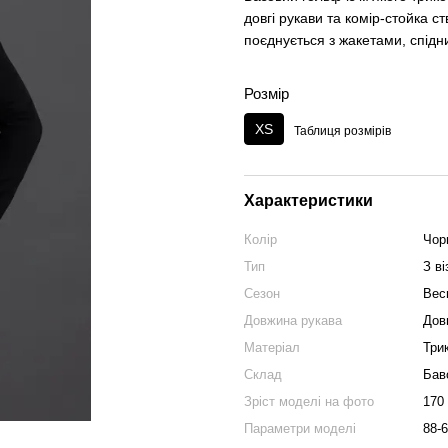
довгі рукави та комір-стойка 
поєднується з жакетами, спід
Розмір
XS
Таблиця розмірів
Характеристики
Колір
Чор
Тип
З в
Сезон
Вес
Довжина рукава
Дов
Матеріал
Три
Склад
Бав
Зріст моделі на фото
170
Параметри моделі
88-6