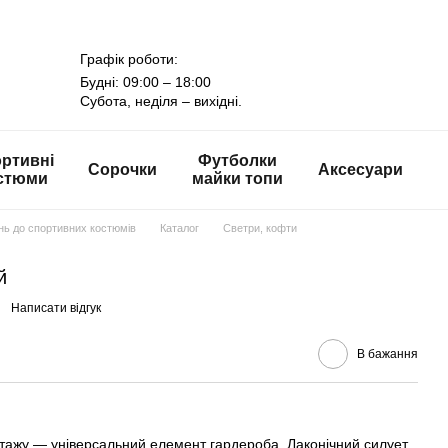
Графік роботи:
Будні: 09:00 – 18:00
Субота, неділя – вихідні.
ртивні
Футболки
Сорочки
Аксесуари
стюми
майки топи
онь до спортивних костюмів
Каталог
Светри, кофти
й
Написати відгук
В бажання
отажу — універсальний елемент гардероба. Лаконічний силует,