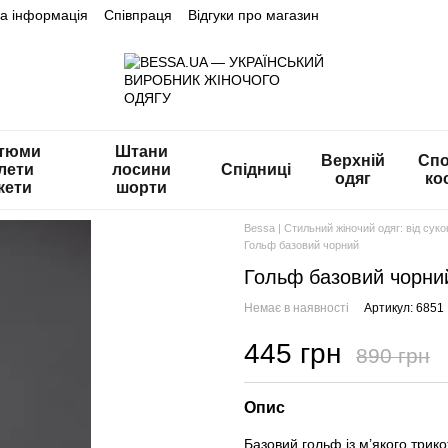
на інформація
Співпраця
Відгуки про магазин
тюми
Штани
Верхній
Спо
лети
лосини
Спідниці
одяг
ко
кети
шорти
Bessa | Стильний жіночий одяг: від сук
Гольф базовий чорний
Гольф базовий чорни
Немає в наявності
Артикул: 6851
445 грн
890 грн
Опис
Базовий гольф із м’якого трик