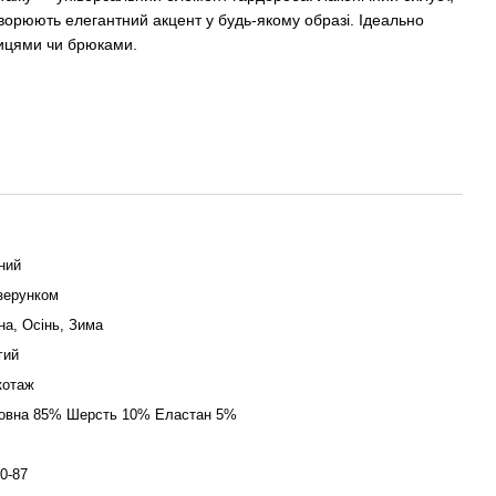
створюють елегантний акцент у будь-якому образі. Ідеально
ницями чи брюками.
ний
ізерунком
на, Осінь, Зима
гий
котаж
овна 85% Шерсть 10% Еластан 5%
0-87