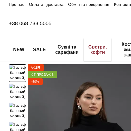
Про нас
Оплата і доставка
Обмін та повернення
Контакт
Перейти до основного контенту
+38 068 733 5005
Кос
Сукні та
Светри,
NEW
SALE
жи
сарафани
кофти
жа
АКЦІЯ
ХІТ ПРОДАЖІВ
−50%