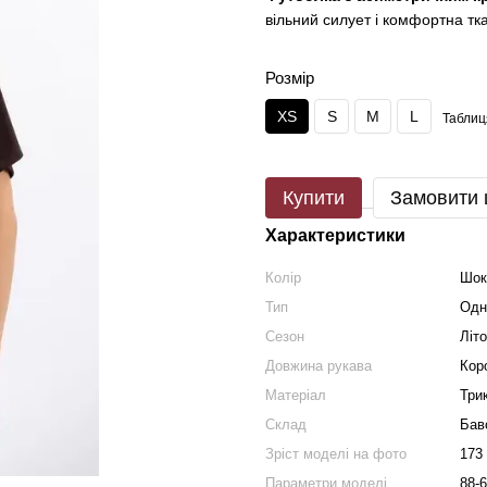
вільний силует і комфортна тк
Розмір
XS
S
M
L
Таблиц
Купити
Замовити
Характеристики
Колір
Шок
Тип
Одн
Сезон
Літо
Довжина рукава
Кор
Матеріал
Три
Склад
Бав
Зріст моделі на фото
173
Параметри моделі
88-6