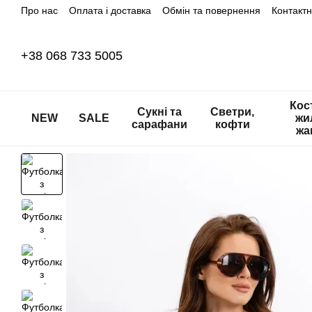
Про нас
Оплата і доставка
Обмін та повернення
Контакт
Перейти до основного контенту
+38 068 733 5005
Кос
Сукні та
Светри,
NEW
SALE
жи
сарафани
кофти
жа