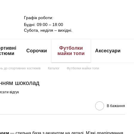
Графік роботи:
Будні: 09:00 – 18:00
Субота, неділя – вихідні.
ртивні
Футболки
Сорочки
Аксесуари
стюми
майки топи
онь до спортивних костюмів
Каталог
Футболки майки топи
анням шоколад
сати відгук
В бажання
роєм
— стильна база з акцентом на деталі. М'які драпірування,