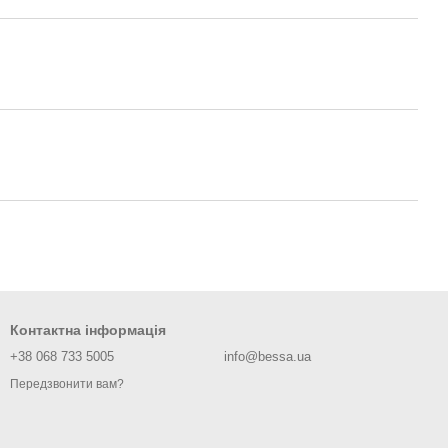
Контактна інформація
+38 068 733 5005
info@bessa.ua
Передзвонити вам?