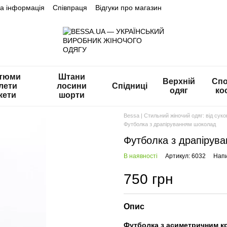
на інформація
Співпраця
Відгуки про магазин
тюми
Штани
Верхній
Спо
лети
лосини
Спідниці
одяг
ко
кети
шорти
Bessa | Стильний жіночий одяг: від сук
Футболка з драпіруванням шоколад
Футболка з драпірув
В наявності
Артикул: 6032
Напи
750 грн
Опис
Футболка з асиметричним к