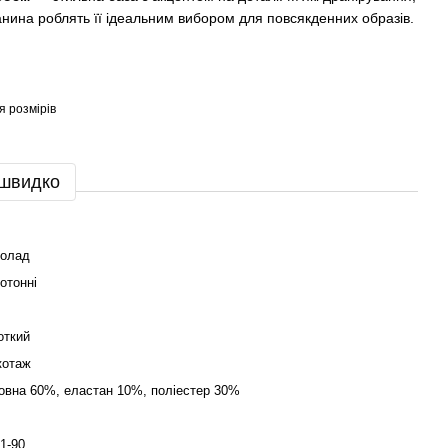
анина роблять її ідеальним вибором для повсякденних образів.
я розмірів
 швидко
олад
отонні
откий
котаж
овна 60%, еластан 10%, поліестер 30%
1-90