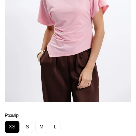
Розмір
XS
S
M
L