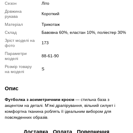
Сезон
Літо
Довжина
Короткий
рукава
Матеріал
Трикотаж
Склад
Бавовна 60%, еластан 10%, поліестер 30%
Зріст моделі на
173
фото
Параметри
88-61-90
моделі
Розмір товару
S
на моделі
Опис
Футболка з асиметричним кроєм
— стильна база з
акцентом на деталі. М'які драпірування, вільний силует і
комфортна тканина роблять її ідеальним вибором для
повсякденних образів.
Доставка
Оплата
Повернення