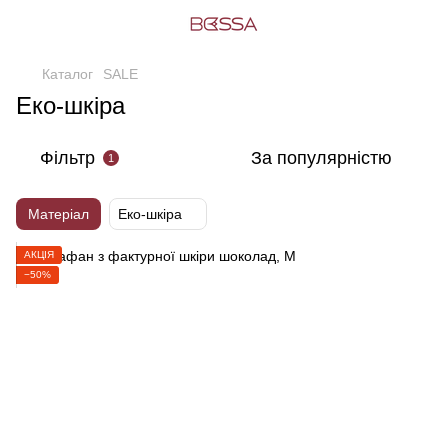
Каталог
SALE
Еко-шкіра
Фільтр
За популярністю
1
Матеріал
Еко-шкіра
АКЦІЯ
−50%