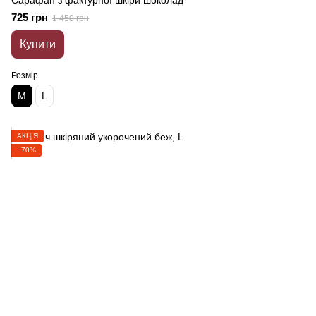
Сарафан з фактурної шкіри шоколад
725 грн
1 450 грн
Купити
Розмір
M
L
АКЦІЯ
−70%