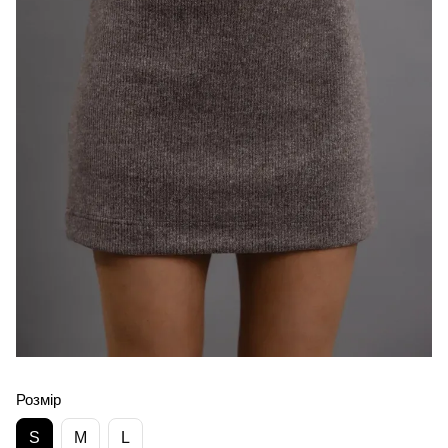
Розмір
S
M
L