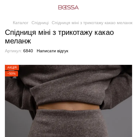
Каталог
Спідниці
Cпідниця міні з трикотажу какао меланж
Cпідниця міні з трикотажу какао
меланж
Артикул:
6840
Написати відгук
АКЦІЯ
−50%