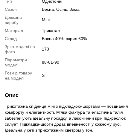
Тип
Однотонні
Сезон
Весна, Осінь, Зима
Довжина
Міні
виробу
Матеріал
Трикотаж
Склад
Вовна 40%, акрил 60%
Зріст моделі на
173
фото
Параметри
88-61-90
моделі
Розмір товару
S
на моделі
Опис
Трикотажна спідниця міні з підкладкою-шортами — поєднання
комфорту й елегантності. М’яка фактура та еластична талія
забезпечують ідеальну посадку, а лаконічний крій підкреслює
силует. Підкладка-шорти додає впевненості у кожному русі.
Ідеальна у сеті з трикотажним светром у тон.