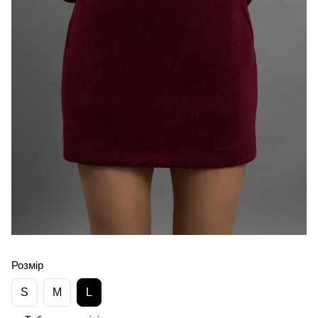
Розмір
S
M
L