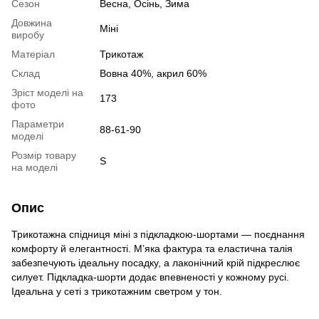
Сезон
Весна, Осінь, Зима
Довжина
Міні
виробу
Матеріал
Трикотаж
Склад
Вовна 40%, акрил 60%
Зріст моделі на
173
фото
Параметри
88-61-90
моделі
Розмір товару
S
на моделі
Опис
Трикотажна спідниця міні з підкладкою-шортами — поєднання
комфорту й елегантності. М’яка фактура та еластична талія
забезпечують ідеальну посадку, а лаконічний крій підкреслює
силует. Підкладка-шорти додає впевненості у кожному русі.
Ідеальна у сеті з трикотажним светром у тон.