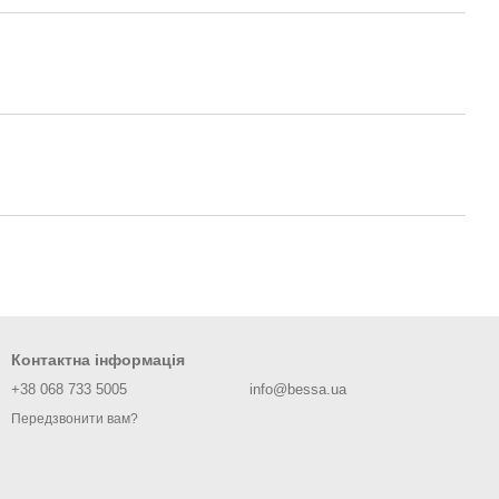
Контактна інформація
+38 068 733 5005
info@bessa.ua
Передзвонити вам?