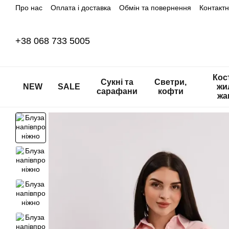
Про нас
Оплата і доставка
Обмін та повернення
Контакт
Перейти до основного контенту
+38 068 733 5005
Кос
Сукні та
Светри,
NEW
SALE
жи
сарафани
кофти
жа