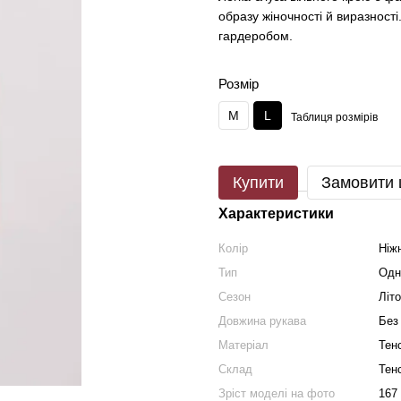
образу жіночності й виразност
гардеробом.
Розмір
M
L
Таблиця розмірів
Купити
Замовити
Характеристики
Колір
Ніж
Тип
Одн
Сезон
Літо
Довжина рукава
Без
Матеріал
Тен
Склад
Тен
Зріст моделі на фото
167