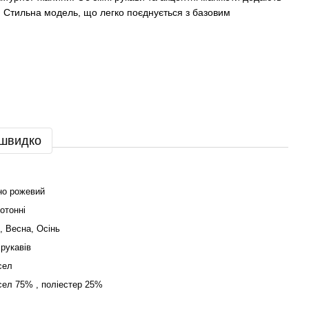
і. Стильна модель, що легко поєднується з базовим
 швидко
но рожевий
отонні
, Весна, Осінь
 рукавів
сел
сел 75% , поліестер 25%