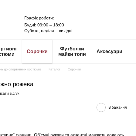
Графік роботи:
Будні: 09:00 – 18:00
Субота, неділя – вихідні.
ртивні
Футболки
Сорочки
Аксесуари
стюми
майки топи
онь до спортивних костюмів
Каталог
Сорочки
іжно рожева
сати відгук
В бажання
актурної тканини. Об’ємні рукави та акцентні манжети додають