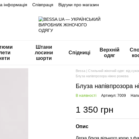
на інформація
Співпраця
Відгуки про магазин
тюми
Штани
Верхній
Спо
лети
лосини
Спідниці
одяг
ко
кети
шорти
Bessa | Стильний жіночий одяг: від сук
Блуза напівпрозора ніжно рожева
Блуза напівпрозора н
В наявності
Артикул: 7009
Напи
1 350 грн
Опис
Легка блуза вільного крою з ф