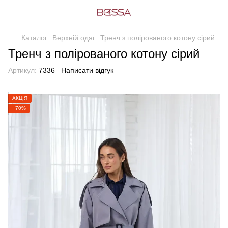
Каталог
Верхній одяг
Тренч з полірованого котону сірий
Тренч з полірованого котону сірий
Артикул:
7336
Написати відгук
АКЦІЯ
−70%