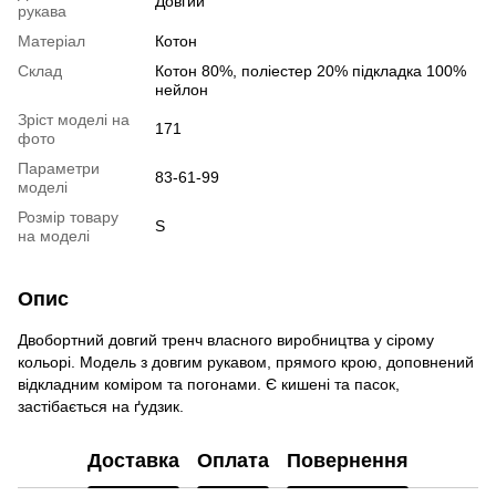
Довгий
рукава
Матеріал
Котон
Склад
Котон 80%, поліестер 20% підкладка 100%
нейлон
Зріст моделі на
171
фото
Параметри
83-61-99
моделі
Розмір товару
S
на моделі
Опис
Двобортний довгий тренч власного виробництва у сірому
кольорі. Модель з довгим рукавом, прямого крою, доповнений
відкладним коміром та погонами. Є кишені та пасок,
застібається на ґудзик.
Доставка
Оплата
Повернення