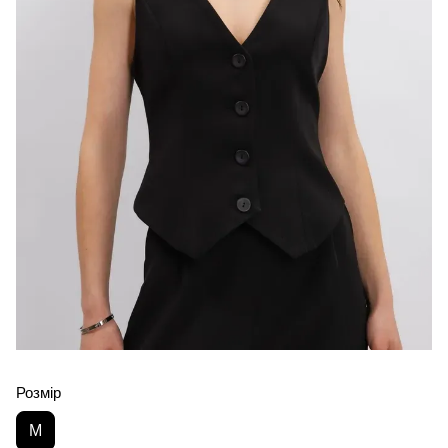
Розмір
M