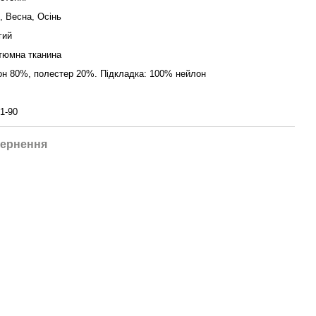
, Весна, Осінь
гий
тюмна тканина
он 80%, полестер 20%. Підкладка: 100% нейлон
1-90
ернення