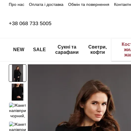
Про нас
Оплата і доставка
Обмін та повернення
Контакт
Перейти до основного контенту
+38 068 733 5005
Кос
Сукні та
Светри,
NEW
SALE
жи
сарафани
кофти
жа