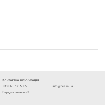
Контактна інформація
+38 068 733 5005
info@bessa.ua
Передзвонити вам?