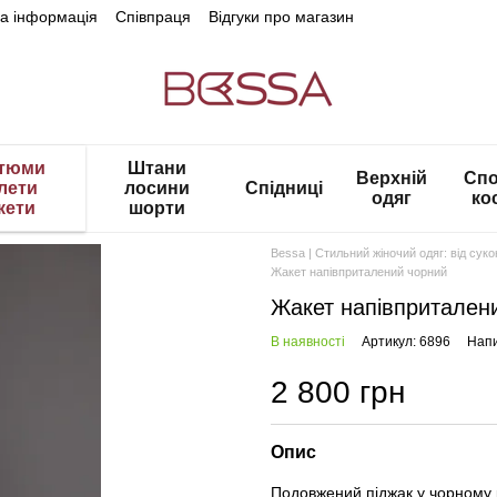
на інформація
Співпраця
Відгуки про магазин
тюми
Штани
Верхній
Спо
лети
лосини
Спідниці
одяг
ко
кети
шорти
Bessa | Стильний жіночий одяг: від сук
Жакет напівприталений чорний
Жакет напівпритален
В наявності
Артикул: 6896
Напи
2 800 грн
Опис
Подовжений піджак у чорному 