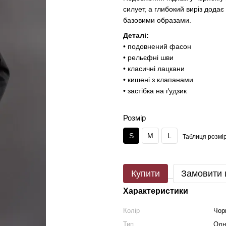
силует, а глибокий виріз додає 
базовими образами.
Деталі:
• подовнений фасон
• рельєфні шви
• класичні лацкани
• кишені з клапанами
• застібка на ґудзик
Розмір
S
M
L
Таблиця розмір
Купити
Замовити
Характеристики
Колір
Чор
Тип
Одн