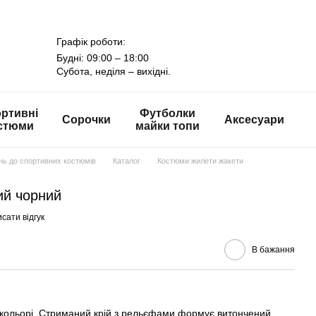
Графік роботи:
Будні: 09:00 – 18:00
Субота, неділя – вихідні.
ртивні
Футболки
Сорочки
Аксесуари
стюми
майки топи
онь до спортивних костюмів
Каталог
Костюми жилети жакети
ий чорний
сати відгук
В бажання
кольорі. Стриманий крій з рельєфами формує витончений