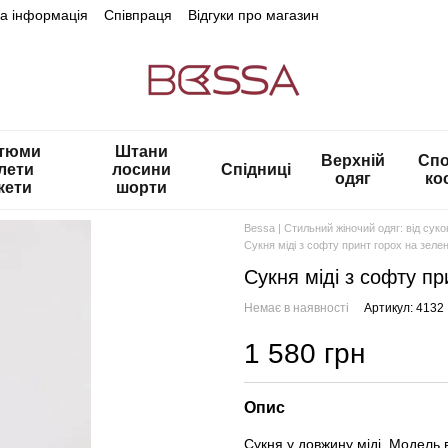
на інформація
Співпраця
Відгуки про магазин
тюми
Штани
Верхній
Спо
лети
лосини
Спідниці
одяг
ко
кети
шорти
Bessa | Стильний жіночий одяг: від сук
Сукня міді з софту принт горох на зеле
Сукня міді з софту п
Немає в наявності
Артикул: 4132
1 580 грн
Опис
Сукня у довжину міді. Модель ві