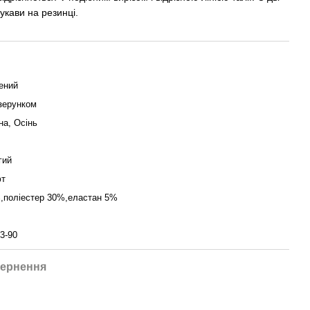
рукави на резинці.
ений
ізерунком
на, Осінь
гий
т
,поліестер 30%,еластан 5%
3-90
ернення