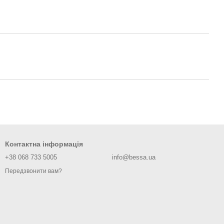
Контактна інформація
+38 068 733 5005
info@bessa.ua
Передзвонити вам?