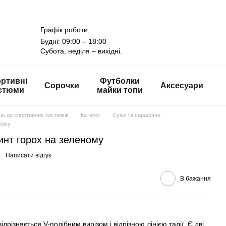
Графік роботи:
Будні: 09:00 – 18:00
Субота, неділя – вихідні.
ртивні
Футболки
Сорочки
Аксесуари
стюми
майки топи
онь до спортивних костюмів
Каталог
Сукні та сарафани
ному
ринт горох на зеленому
Написати відгук
В бажання
дрізняється V-подібним вирізом і відрізною лінією талії. Є дві