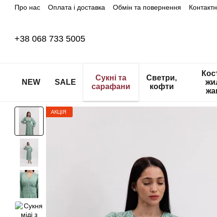
Про нас
Оплата і доставка
Обмін та повернення
Контакт
Перейти до основного контенту
+38 068 733 5005
Кос
Сукні та
Светри,
NEW
SALE
жи
сарафани
кофти
жа
АКЦІЯ