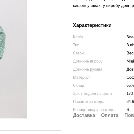
кишені у швах, у виробу довгі 
Характеристики
Колір
Зел
Тип
З в
Сезон
Вес
Довжина виробу
Міді
Довжина рукава
Дов
Матеріал
Соф
Склад
65%
Зріст моделі на фото
173
Параметри моделі
84-6
Розмір товару на моделі
S
Доставка
Оплата
Пов