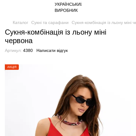
Каталог
Сукні та сарафани
Сукня-комбінація із льону міні 
Сукня-комбінація із льону міні
червона
Артикул:
4380
Написати відгук
АКЦІЯ