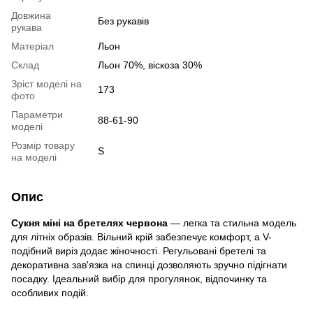
Довжина
Без рукавів
рукава
Матеріал
Льон
Склад
Льон 70%, віскоза 30%
Зріст моделі на
173
фото
Параметри
88-61-90
моделі
Розмір товару
S
на моделі
Опис
Сукня міні на бретелях червона
— легка та стильна модель
для літніх образів. Вільний крій забезпечує комфорт, а V-
подібний виріз додає жіночності. Регульовані бретелі та
декоративна зав'язка на спинці дозволяють зручно підігнати
посадку. Ідеальний вибір для прогулянок, відпочинку та
особливих подій.