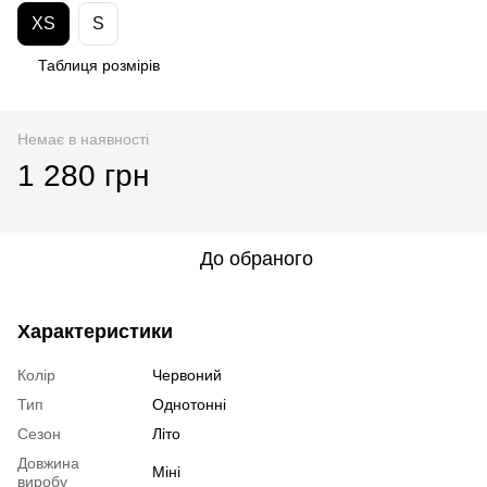
XS
S
Таблиця розмірів
Немає в наявності
1 280 грн
До обраного
Характеристики
Колір
Червоний
Тип
Однотонні
Сезон
Літо
Довжина
Міні
виробу