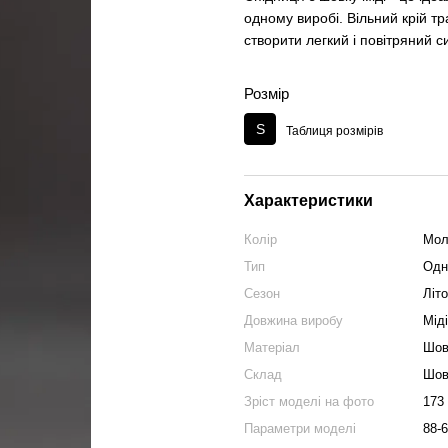
одному виробі. Вільний крій тр
створити легкий і повітряний с
Розмір
S
Таблиця розмірів
Характеристики
Колір
Мол
Тип
Одн
Сезон
Літ
Довжина виробу
Міді
Матеріал
Шов
Склад
Шов
Зріст моделі на фото
173
Параметри моделі
88-6