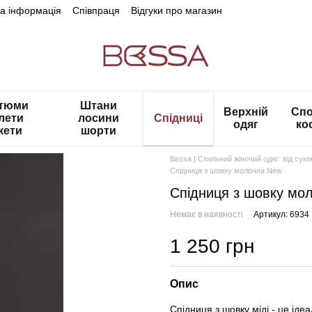
на інформація
Співпраця
Відгуки про магазин
тюми
Штани
Верхній
Спо
лети
лосини
Спідниці
одяг
ко
кети
шорти
Bessa | Стильний жіночий одяг: від сук
Спідниця з шовку молочна New
Спідниця з шовку мо
Немає в наявності
Артикул: 6934
1 250 грн
Опис
Cпідниця з шовку міді - це іде