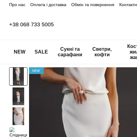
Про нас
Оплата і доставка
Обмін та повернення
Контакт
Перейти до основного контенту
+38 068 733 5005
Кос
Сукні та
Светри,
NEW
SALE
жи
сарафани
кофти
жа
NEW