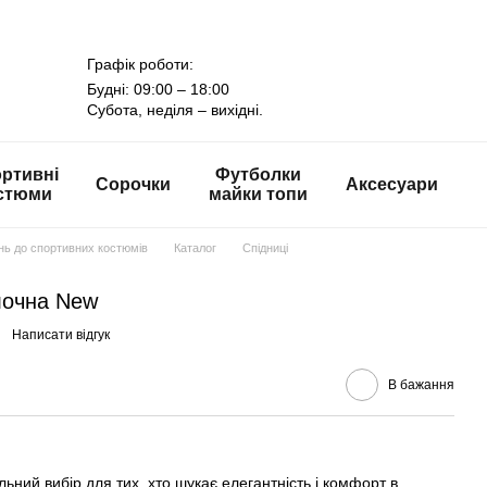
Графік роботи:
Будні: 09:00 – 18:00
Субота, неділя – вихідні.
ртивні
Футболки
Сорочки
Аксесуари
стюми
майки топи
онь до спортивних костюмів
Каталог
Спідниці
лочна New
Написати відгук
В бажання
альний вибір для тих, хто шукає елегантність і комфорт в