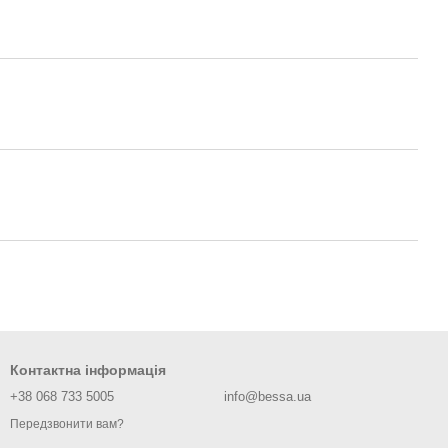
Контактна інформація
+38 068 733 5005
info@bessa.ua
Передзвонити вам?