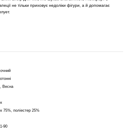
апеції не тільки приховує недоліки фігури, а й допомагає
илует.
очний
отонні
о, Весна
к
к 75%, поліестер 25%
1-90