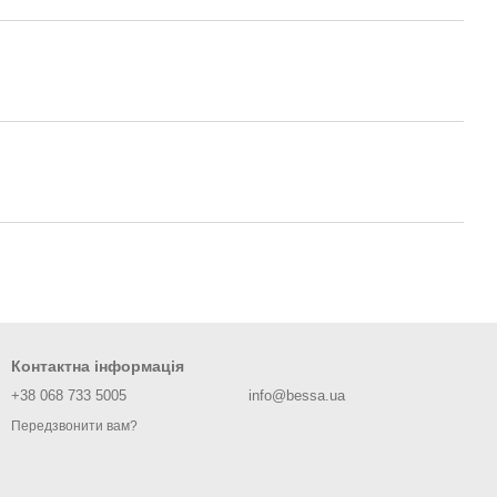
Контактна інформація
+38 068 733 5005
info@bessa.ua
Передзвонити вам?