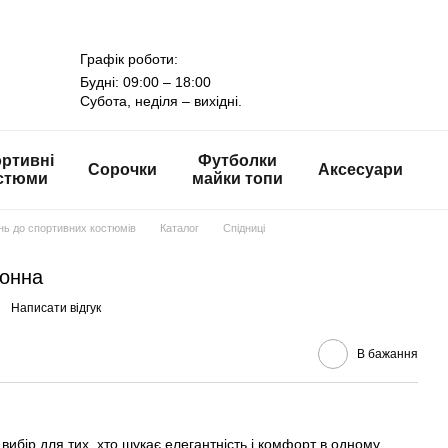
Графік роботи:
Будні: 09:00 – 18:00
Субота, неділя – вихідні.
ртивні
Футболки
Сорочки
Аксесуари
стюми
майки топи
онь до спортивних костюмів
Каталог
Спідниці
монна
Написати відгук
В бажання
вибір для тих, хто шукає елегантність і комфорт в одному