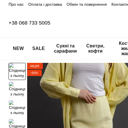
Про нас
Оплата і доставка
Обмін та повернення
Контакт
Перейти до основного контенту
+38 068 733 5005
Кос
Сукні та
Светри,
NEW
SALE
жи
сарафани
кофти
жа
АКЦІЯ
−50%