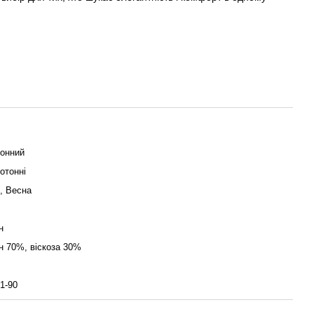
онний
отонні
о, Весна
н
н 70%, віскоза 30%
1-90