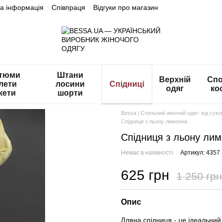
на інформація
Співпраця
Відгуки про магазин
тюми
Штани
Верхній
Спо
лети
лосини
Спідниці
одяг
ко
кети
шорти
Bessa | Стильний жіночий одяг: від сук
Спідниця з льону лимонна
Спідниця з льону ли
Немає в наявності
Артикул: 4357
625 грн
1 250 грн
Опис
Лляна спідниця - це ідеальний 