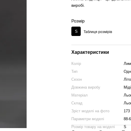
виробі.
Розмір
S
Таблиця розмірів
Характеристики
Колір
Лим
Тип
Одн
Сезон
Літ
Довжина виробу
Міді
Матеріал
Льо
Склад
Льо
Зріст моделі на фото
173
Параметри моделі
88-6
Розмір товару на моделі
S