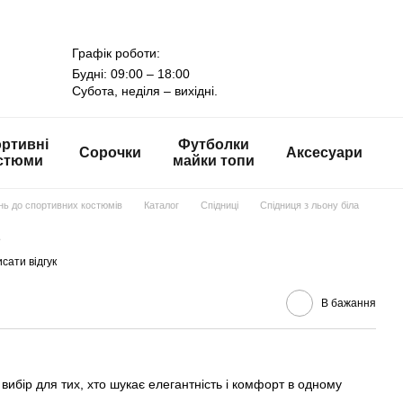
Графік роботи:
Будні: 09:00 – 18:00
Субота, неділя – вихідні.
ртивні
Футболки
Сорочки
Аксесуари
стюми
майки топи
онь до спортивних костюмів
Каталог
Спідниці
Спідниця з льону біла
сати відгук
В бажання
вибір для тих, хто шукає елегантність і комфорт в одному