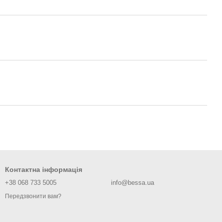
Контактна інформація
+38 068 733 5005
info@bessa.ua
Передзвонити вам?