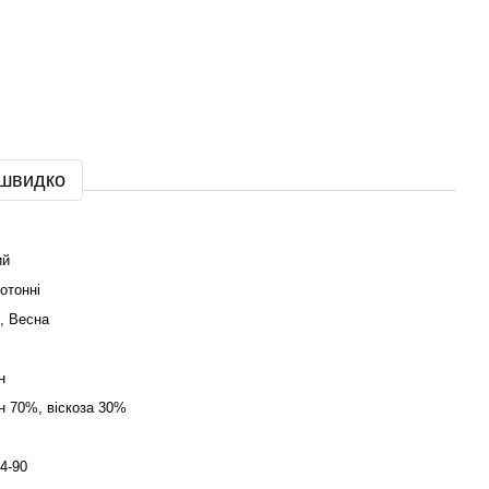
 швидко
ий
отонні
о, Весна
н
н 70%, віскоза 30%
4-90