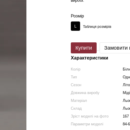
виробі.
Розмір
L
Таблиця розмірів
Купити
Замовити
Характеристики
Колір
Біл
Тип
Одн
Сезон
Літ
Довжина виробу
Міді
Матеріал
Льо
Склад
Льо
Зріст моделі на фото
167
Параметри моделі
84-6