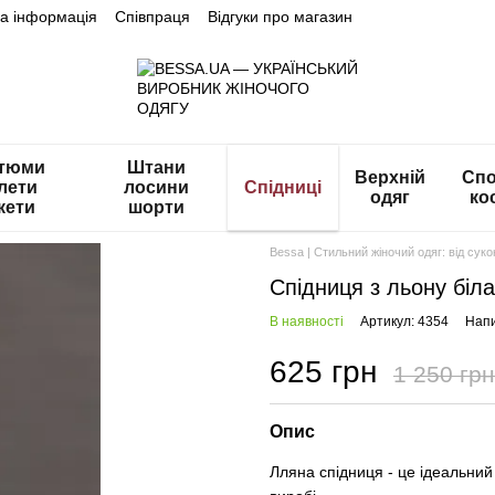
на інформація
Співпраця
Відгуки про магазин
тюми
Штани
Верхній
Спо
лети
лосини
Спідниці
одяг
ко
кети
шорти
Bessa | Стильний жіночий одяг: від сук
Спідниця з льону біла
В наявності
Артикул: 4354
Напи
625 грн
1 250 грн
Опис
Лляна спідниця - це ідеальний 