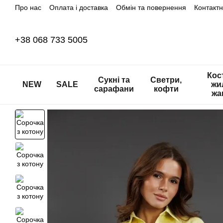
Про нас
Оплата і доставка
Обмін та повернення
Контакт
Перейти до основного контенту
+38 068 733 5005
Кос
Сукні та
Светри,
NEW
SALE
жи
сарафани
кофти
жа