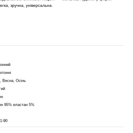
егка, зручна, універсальна.
онний
отонні
, Весна, Осінь
гий
он
он 95% еластан 5%
1-90