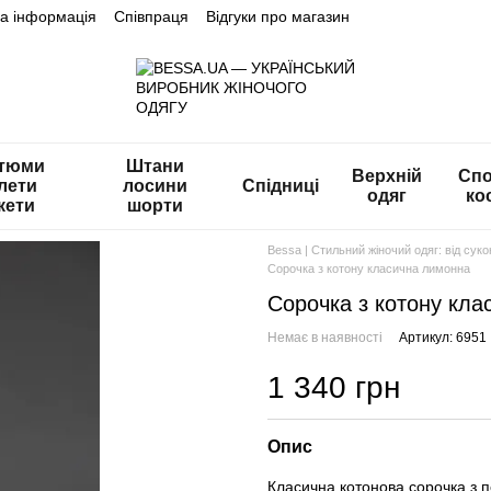
на інформація
Співпраця
Відгуки про магазин
тюми
Штани
Верхній
Спо
лети
лосини
Спідниці
одяг
ко
кети
шорти
Bessa | Стильний жіночий одяг: від сук
Сорочка з котону класична лимонна
Сорочка з котону кл
Немає в наявності
Артикул: 6951
1 340 грн
Опис
Класична котонова сорочка з 