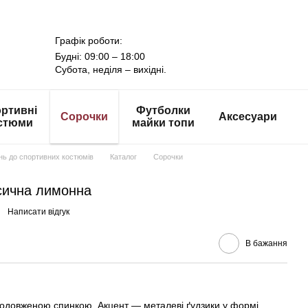
Графік роботи:
Будні: 09:00 – 18:00
Субота, неділя – вихідні.
ртивні
Футболки
Сорочки
Аксесуари
стюми
майки топи
онь до спортивних костюмів
Каталог
Сорочки
асична лимонна
Написати відгук
В бажання
подовженою спинкою. Акцент — металеві ґудзики у формі