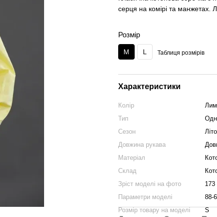
серця на комірі та манжетах. Л
Розмір
M
L
Таблиця розмірів
Характеристики
Колір
Лим
Тип
Одн
Сезон
Літо
Довжина рукава
Дов
Матеріал
Кот
Склад
Кот
Зріст моделі на фото
173
Параметри моделі
88-6
Розмір товару на моделі
S