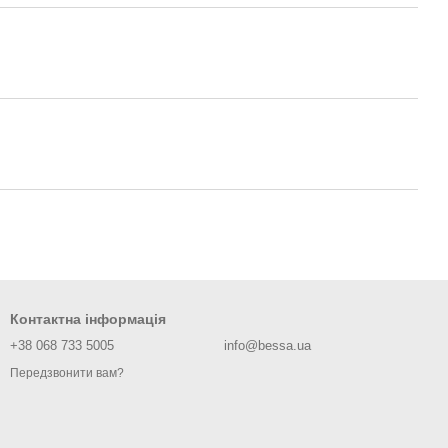
Контактна інформація
+38 068 733 5005
info@bessa.ua
Передзвонити вам?