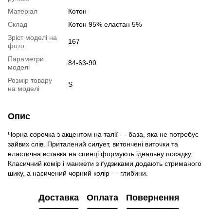
Матеріал
Котон
Склад
Котон 95% еластан 5%
Зріст моделі на
167
фото
Параметри
84-63-90
моделі
Розмір товару
S
на моделі
Опис
Чорна сорочка з акцентом на талії — база, яка не потребує
зайвих слів. Приталений силует, витончені виточки та
еластична вставка на спинці формують ідеальну посадку.
Класичний комір і манжети з ґудзиками додають стриманого
шику, а насичений чорний колір — глибини.
Доставка
Оплата
Повернення