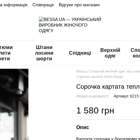
на інформація
Співпраця
Відгуки про магазин
тюми
Штани
Верхній
Спо
лети
лосини
Спідниці
одяг
ко
кети
шорти
Bessa | Стильний жіночий одяг: від сук
Сорочка картата тепла бордо
Сорочка картата теп
Немає в наявності
Артикул: 6215
1 580 грн
Опис
Картата сорочка у бордовому ві