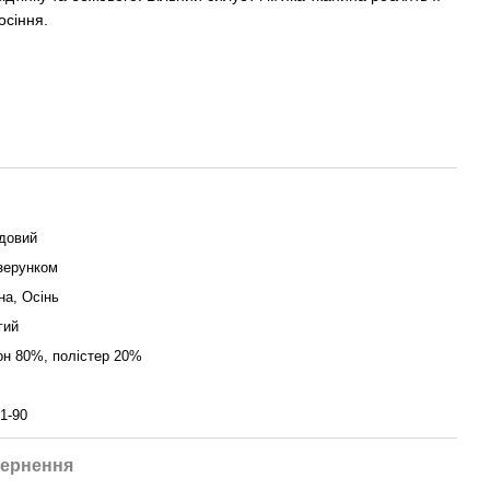
сіння.
довий
ізерунком
на, Осінь
гий
он 80%, полістер 20%
1-90
ернення