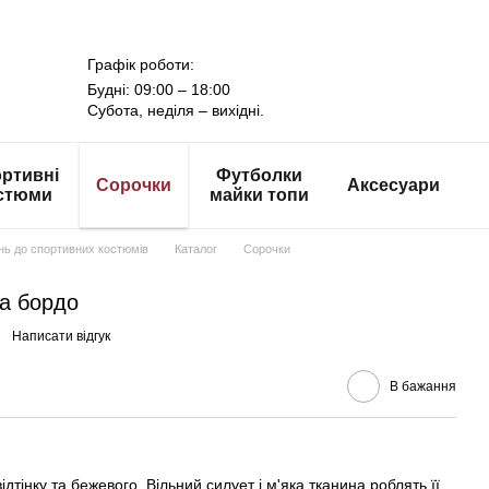
Графік роботи:
Будні: 09:00 – 18:00
Субота, неділя – вихідні.
ртивні
Футболки
Сорочки
Аксесуари
стюми
майки топи
онь до спортивних костюмів
Каталог
Сорочки
ла бордо
Написати відгук
В бажання
дтінку та бежевого. Вільний силует і м'яка тканина роблять її