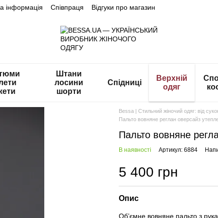
на інформація
Співпраця
Відгуки про магазин
тюми
Штани
Верхній
Спо
лети
лосини
Спідниці
одяг
ко
кети
шорти
Bessa | Стильний жіночий одяг: від сук
Пальто вовняне реглан оверсайз утепле
Пальто вовняне регла
В наявності
Артикул: 6884
Напи
5 400 грн
Опис
Об’ємне вовняне пальто з рука