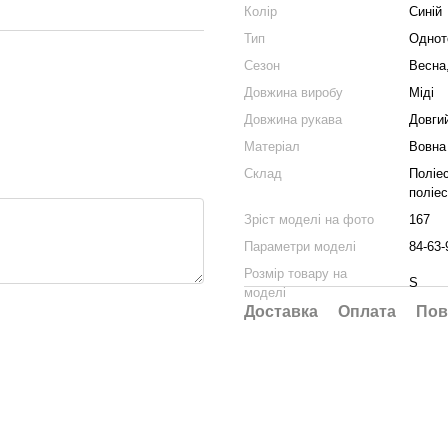
Колір
Синій
Тип
Однот
Сезон
Весна
Довжина виробу
Міді
Довжина рукава
Довги
Матеріал
Вовна
Склад
Поліес
поліе
Зріст моделі на фото
167
Параметри моделі
84-63-
Розмір товару на
S
моделі
Доставка
Оплата
Пов