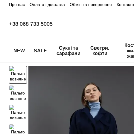
Про нас
Оплата і доставка
Обмін та повернення
Контакт
Перейти до основного контенту
+38 068 733 5005
Кос
Сукні та
Светри,
NEW
SALE
жи
сарафани
кофти
жа