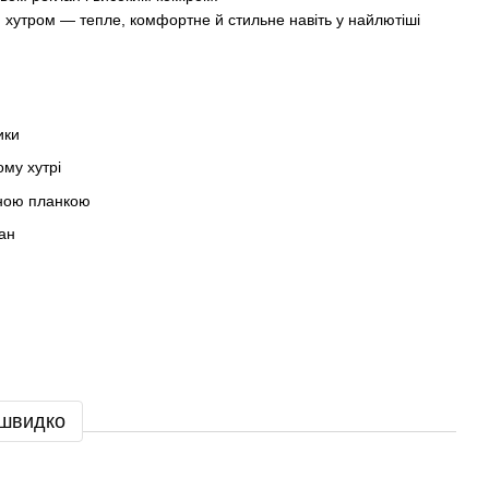
 хутром — тепле, комфортне й стильне навіть у найлютіші
ики
му хутрі
вною планкою
лан
 швидко