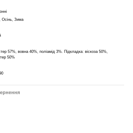
онні
, Осінь, Зима
й
тер 57%, вовна 40%, поліамід 3%. Підкладка: віскоза 50%,
стер 50%
90
ернення