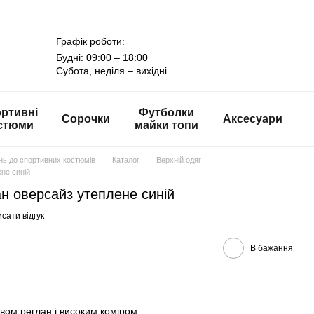
Графік роботи:
Будні: 09:00 – 18:00
Субота, неділя – вихідні.
ртивні
Футболки
Сорочки
Аксесуари
стюми
майки топи
онь до спортивних костюмів
Каталог
Верхній одяг
не синій
н оверсайз утеплене синій
сати відгук
В бажання
вом реглан і високим коміром.