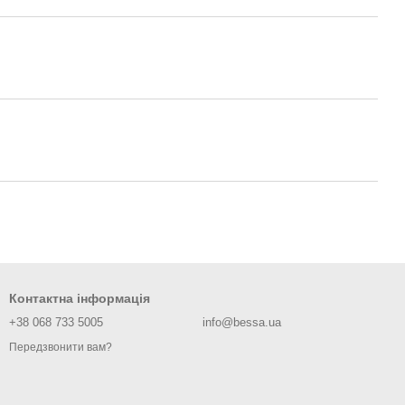
Контактна інформація
+38 068 733 5005
info@bessa.ua
Передзвонити вам?