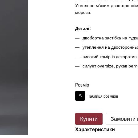
Утеплене м’яким двостороннім
морози.
Деталі:
двобортна застібка на ґудз
утеплення на двосторонньо
високий комір із декорати
силует oversize, рукав рег
Розмір
S
Таблиця розмірів
Купити
Замовити
Характеристики