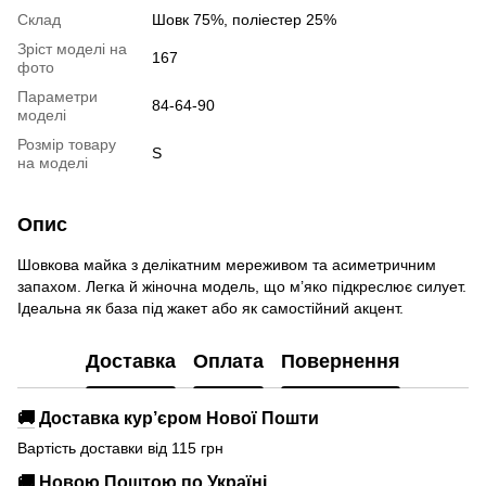
Склад
Шовк 75%, поліестер 25%
Зріст моделі на
167
фото
Параметри
84-64-90
моделі
Розмір товару
S
на моделі
Опис
Шовкова майка з делікатним мереживом та асиметричним
запахом. Легка й жіночна модель, що м’яко підкреслює силует.
Ідеальна як база під жакет або як самостійний акцент.
Доставка
Оплата
Повернення
🚚
Доставка кур’єром Нової Пошти
Вартість доставки від 115 грн
🚚
Новою Поштою по Україні