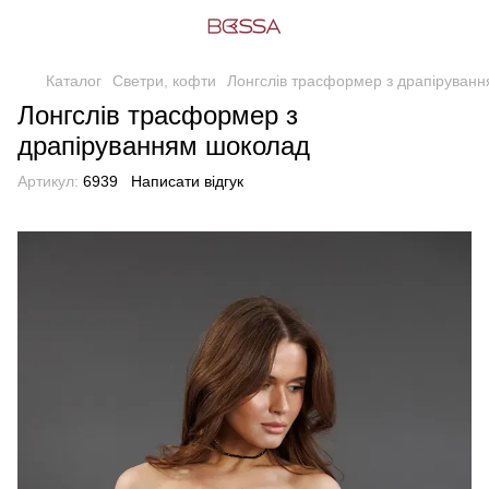
Каталог
Светри, кофти
Лонгслів трасформер з драпіруван
Лонгслів трасформер з
драпіруванням шоколад
Артикул:
6939
Написати відгук