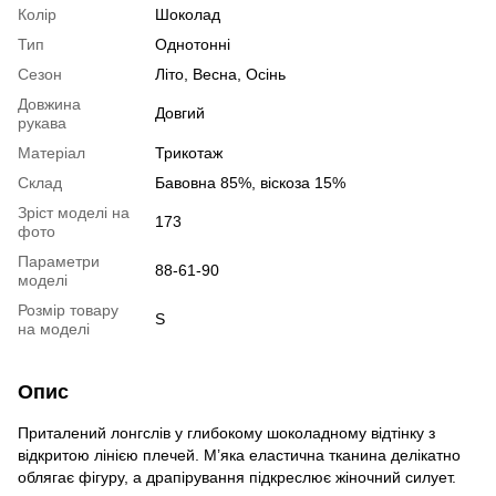
Колір
Шоколад
Тип
Однотонні
Сезон
Літо, Весна, Осінь
Довжина
Довгий
рукава
Матеріал
Трикотаж
Склад
Бавовна 85%, віскоза 15%
Зріст моделі на
173
фото
Параметри
88-61-90
моделі
Розмір товару
S
на моделі
Опис
Приталений лонгслів у глибокому шоколадному відтінку з
відкритою лінією плечей. М’яка еластична тканина делікатно
облягає фігуру, а драпірування підкреслює жіночний силует.