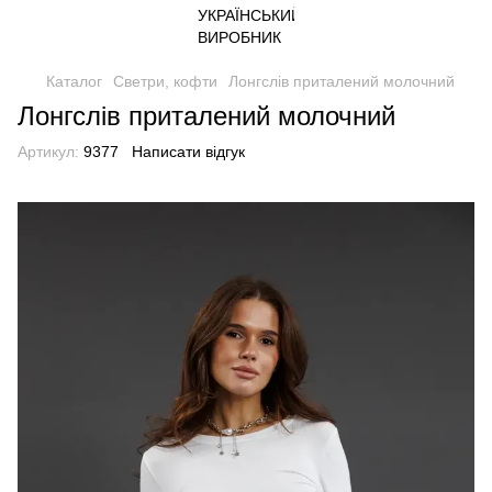
Каталог
Светри, кофти
Лонгслів приталений молочний
Лонгслів приталений молочний
Артикул:
9377
Написати відгук