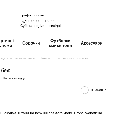
Графік роботи:
Будні: 09:00 – 18:00
Субота, неділя – вихідні.
ртивні
Футболки
Сорочки
Аксесуари
стюми
майки топи
онь до спортивних костюмів
Каталог
Костюми жилети жакети
 беж
Написати відгук
В бажання
і шоколад. Штани на резинці прямого крою. Блуза вкорочена,