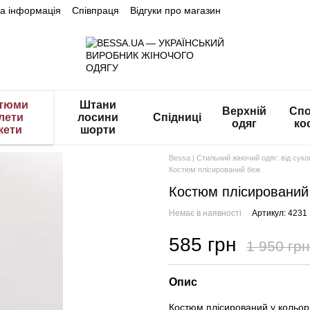
на інформація
Співпраця
Відгуки про магазин
тюми
Штани
Верхній
Спо
лети
лосини
Спідниці
одяг
ко
кети
шорти
Bessa | Стильний жіночий одяг: від сук
Костюм плісирований беж
Костюм плісирований
Немає в наявності
Артикул: 4231
585 грн
1 950 грн
Опис
Костюм плісирований у кольор