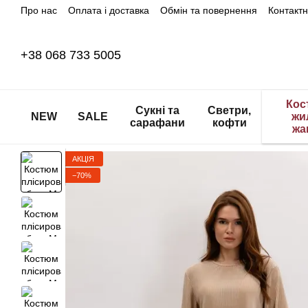
Про нас
Оплата і доставка
Обмін та повернення
Контакт
Перейти до основного контенту
+38 068 733 5005
Кос
Сукні та
Светри,
NEW
SALE
жи
сарафани
кофти
жа
АКЦІЯ
−70%