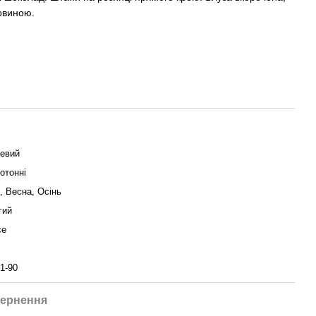
овиною.
евий
отонні
, Весна, Осінь
гий
се
1-90
ернення