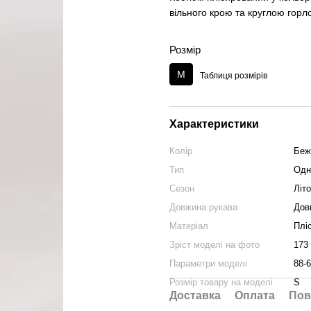
вільного крою та круглою горл
Розмір
M
Таблиця розмірів
Характеристики
Колір
Беж
Тип
Одн
Сезон
Літо
Довжина рукава
Дов
Матеріал
Плі
Зріст моделі на фото
173
Параметри моделі
88-6
Розмір товару на моделі
S
Доставка
Оплата
Пов