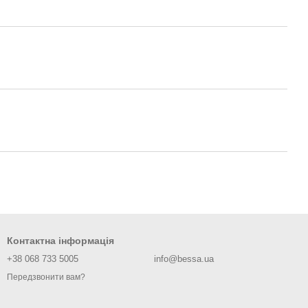
Контактна інформація
+38 068 733 5005
info@bessa.ua
Передзвонити вам?