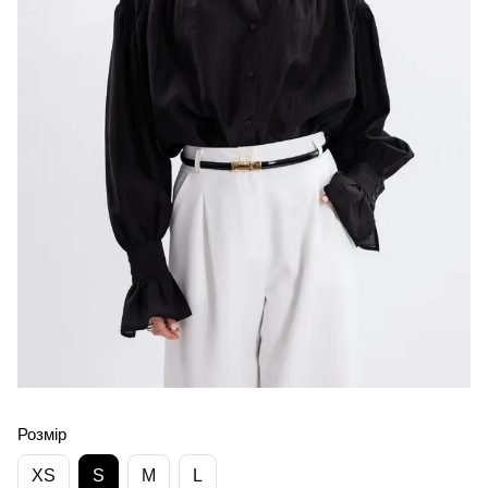
Розмір
XS
S
M
L